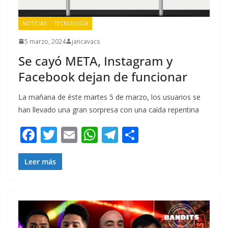
NOTICIAS
TECNOLOGÍA
5 marzo, 2024
jancavacs
Se cayó META, Instagram y
Facebook dejan de funcionar
La mañana de éste martes 5 de marzo, los usuarios se
han llevado una gran sorpresa con una caída repentina
F
T
E
W
T
C
ac
w
m
h
el
o
e
itt
ai
at
e
m
Leer más
b
er
l
s
gr
p
o
A
a
ar
o
p
m
ti