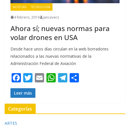
NOTICIAS
TECNOLOGÍA
4 febrero, 2019
jancavacs
Ahora sí; nuevas normas para
volar drones en USA
Desde hace unos días circulan en la web borradores
relacionados a las nuevas normativas de la
Administración Federal de Aviación
F
T
E
W
T
C
ac
w
m
h
el
o
e
itt
ai
at
e
m
Leer más
b
er
l
s
gr
p
Categorías
o
A
a
ar
o
p
m
ti
ARTES