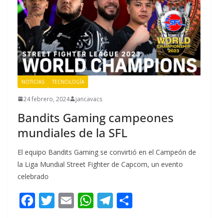
k
p
r
NOTICIAS
TECNOLOGÍA
24 febrero, 2024
jancavacs
Bandits Gaming campeones
mundiales de la SFL
El equipo Bandits Gaming se convirtió en el Campeón de
la Liga Mundial Street Fighter de Capcom, un evento
celebrado
F
T
E
W
T
C
ac
w
m
h
el
o