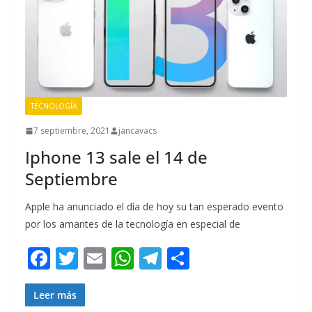
TECNOLOGÍA
7 septiembre, 2021
jancavacs
Iphone 13 sale el 14 de
Septiembre
Apple ha anunciado el día de hoy su tan esperado evento
por los amantes de la tecnología en especial de
F
T
E
W
T
C
ac
w
m
h
el
o
e
itt
ai
at
e
m
Leer más