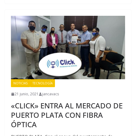
b
er
l
s
gr
p
o
A
a
ar
o
p
m
ti
k
p
r
NOTICIAS
TECNOLOGÍA
21 junio, 2021
jancavacs
«CLICK» ENTRA AL MERCADO DE
PUERTO PLATA CON FIBRA
ÓPTICA