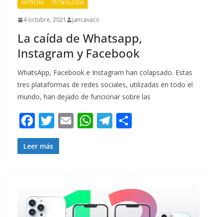
NOTICIAS
TECNOLOGÍA
4 octubre, 2021
jancavacs
La caída de Whatsapp,
Instagram y Facebook
WhatsApp, Facebook e Instagram han colapsado. Estas
tres plataformas de redes sociales, utilizadas en todo el
mundo, han dejado de funcionar sobre las
F
T
E
W
T
C
ac
w
m
h
el
o
e
itt
ai
at
e
m
Leer más
b
er
l
s
gr
p
o
A
a
ar
o
p
m
ti
k
p
r