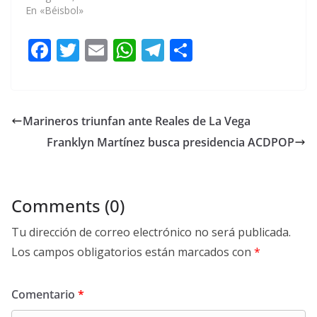
En «Béisbol»
F
T
E
W
T
C
ac
w
m
h
el
o
e
itt
ai
at
e
m
b
er
l
s
gr
p
Marineros triunfan ante Reales de La Vega
o
A
a
ar
Franklyn Martínez busca presidencia ACDPOP
o
p
m
ti
k
p
r
Comments (0)
Tu dirección de correo electrónico no será publicada.
Los campos obligatorios están marcados con
*
Comentario
*