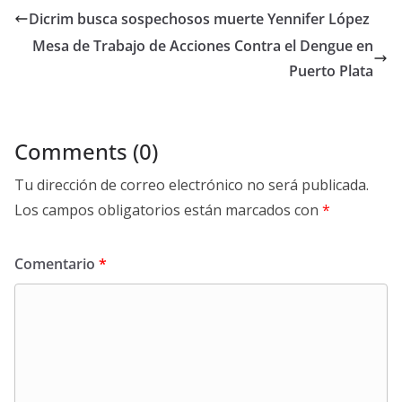
b
er
l
s
gr
p
Dicrim busca sospechosos muerte Yennifer López
o
A
a
ar
Mesa de Trabajo de Acciones Contra el Dengue en
o
p
m
ti
Puerto Plata
k
p
r
Comments (0)
Tu dirección de correo electrónico no será publicada.
Los campos obligatorios están marcados con
*
Comentario
*