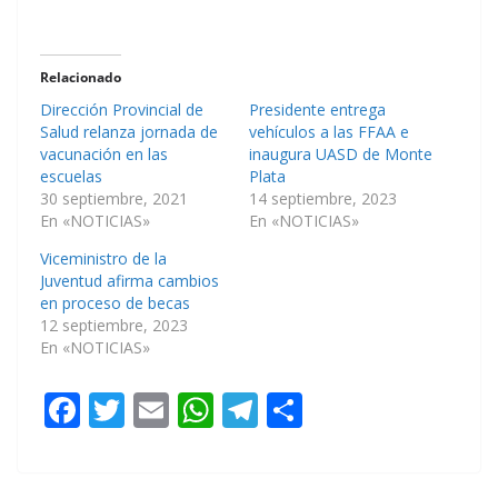
Relacionado
Dirección Provincial de
Presidente entrega
Salud relanza jornada de
vehículos a las FFAA e
vacunación en las
inaugura UASD de Monte
escuelas
Plata
30 septiembre, 2021
14 septiembre, 2023
En «NOTICIAS»
En «NOTICIAS»
Viceministro de la
Juventud afirma cambios
en proceso de becas
12 septiembre, 2023
En «NOTICIAS»
F
T
E
W
T
C
ac
w
m
h
el
o
e
itt
ai
at
e
m