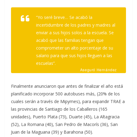
“Yo seré breve… Se acabó la
incertidumbre de los padres y madres al
enviar a sus hijos solos a la escuela. Se
acabó que las familias tengan que
comprometer un alto porcentaje de su
salario para que sus hijos lleguen a las
escuelas”.
Aseguró Hernández
Finalmente anunciaron que antes de finalizar el año está
planificado incorporar 500 autobuses más, (20% de los
cuales serán a través de Mipymes), para expandir TRAE a
las provincias de Santiago de los Caballeros (165
unidades), Puerto Plata (73), Duarte (45), La Altagracia
(52), La Romana (40), San Pedro de Macorís (36), San
Juan de la Maguana (39) y Barahona (50).